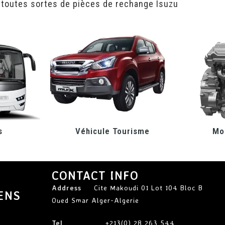
 toutes sortes de pièces de rechange Isuzu
s
Véhicule Tourisme
Mot
CONTACT INFO
Address
Cite Makoudi 01 Lot 104 Bloc B
ENS
Oued Smar Alger-Algerie
Tel
+213(0) 28 263 544