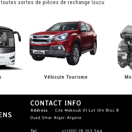
 toutes sortes de pièces de rechange Isuzu
s
Véhicule Tourisme
Mot
CONTACT INFO
Address
Cite Makoudi 01 Lot 104 Bloc B
ENS
Oued Smar Alger-Algerie
Tel
+213(0) 28 263 544