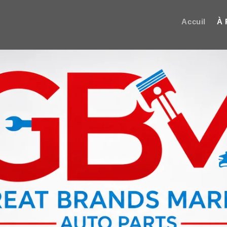
Accuil
À 