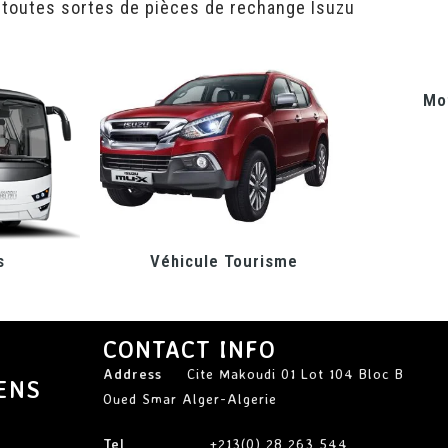
 toutes sortes de pièces de rechange Isuzu
Mot
s
Véhicule Tourisme
CONTACT INFO
Address
Cite Makoudi 01 Lot 104 Bloc B
ENS
Oued Smar Alger-Algerie
Tel
+213(0) 28 263 544