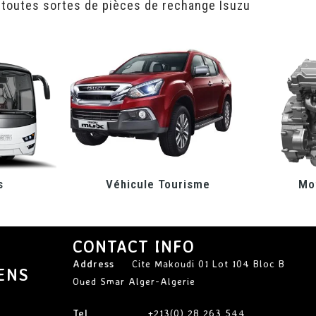
 toutes sortes de pièces de rechange Isuzu
s
Véhicule Tourisme
Mot
CONTACT INFO
Address
Cite Makoudi 01 Lot 104 Bloc B
ENS
Oued Smar Alger-Algerie
Tel
+213(0) 28 263 544