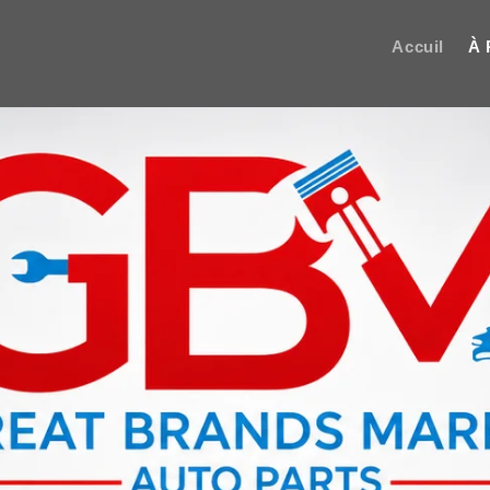
Accuil
À 