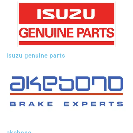
isuzu genuine parts
akebono